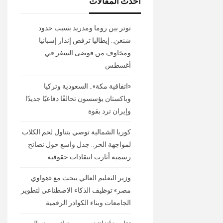
أحدث المقالات
توتر بين روما ومدريد بسبب حدود
شنغن.. إيطاليا ترفض إنذار إسبانيا
ومخاوف من فوضى السفر في
أغسطس
«اتفاقية مكة».. السعودية وتركيا
وباكستان يؤسسون تحالفًا دفاعيًا جديدًا
وإيران ترد بقوة
كوريا الشمالية توصي بتناول لحم الكلاب
لمواجهة الحر.. جدل واسع حول نصائح
رسمية أثارت انتقادات حقوقية
وزير التعليم العالي يبحث مع «هواوي
مصر» توظيف الذكاء الاصطناعي لتطوير
الجامعات وبناء الكوادر الرقمية