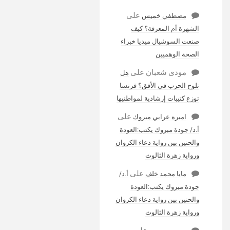
على
مصطفي خميس
الشهرة أم المعرفة؟ كيف
صنعت السوشيال ميديا خبراء
الصحة الوهميين
مودى شعبان
على
هل
تلوح الحرب في الأفق؟ فرنسا
توزع كتيبات إرشادية لمواطنيها
على
اميره عرابي مبروك
أ.د/ جودة مبروك يكتب:العودة
والحنين بين رواية دعاء الكروان
ورواية زهرة الثالوث
على
مايا محمد خلف
أ.د/
جودة مبروك يكتب:العودة
والحنين بين رواية دعاء الكروان
ورواية زهرة الثالوث