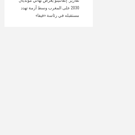
تقارير: إنفانتينو يعرض نهائي مونديال
2030 على المغرب وسط أزمة تهدد
مستقبله في رئاسة «فيفا»